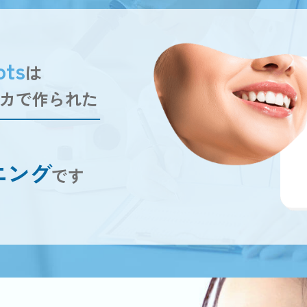
pts
は
カで作られた
ニング
です