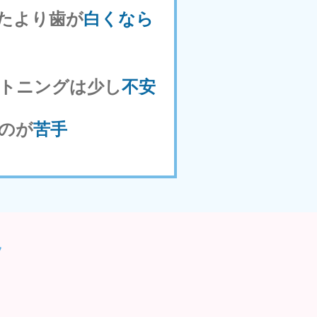
たより歯が
白くなら
トニングは少し
不安
のが
苦手