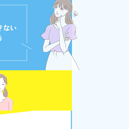
きない
う