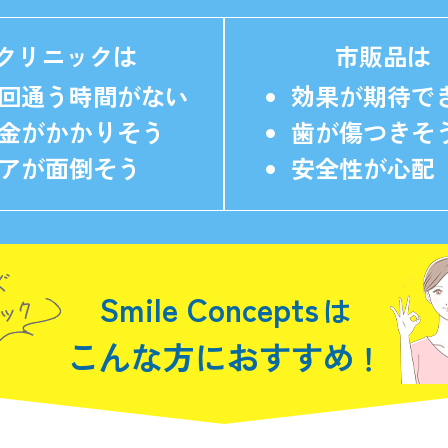
クリニックは
市販品は
回通う時間がない
効果が期待で
金がかかりそう
歯が傷つきそ
アが面倒そう
安全性が心配
Smile Concepts
は
こんな方におすすめ
！