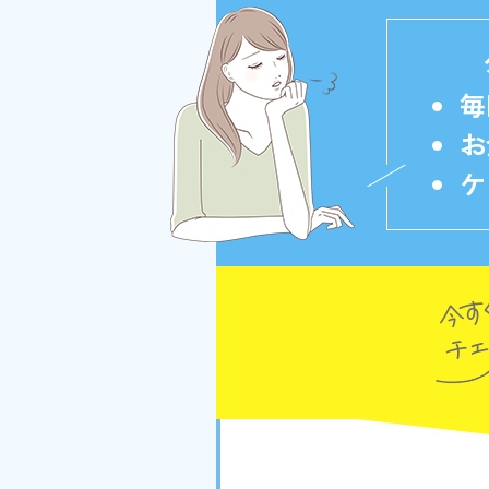
毎
お
ケ