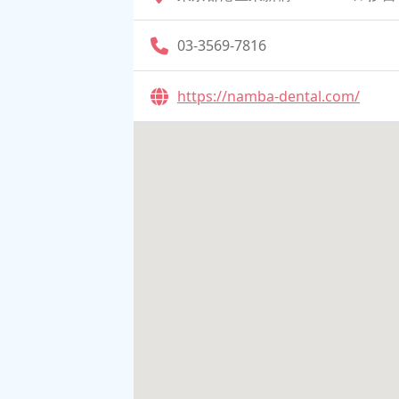
03-3569-7816
https://namba-dental.com/