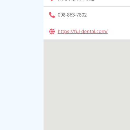
098-863-7802
https://ful-dental.com/