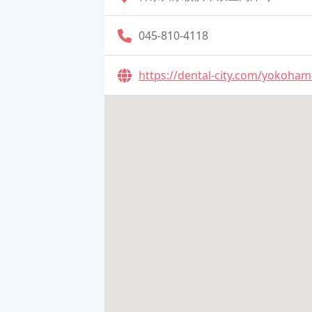
045-810-4118
https://dental-city.com/yokoha