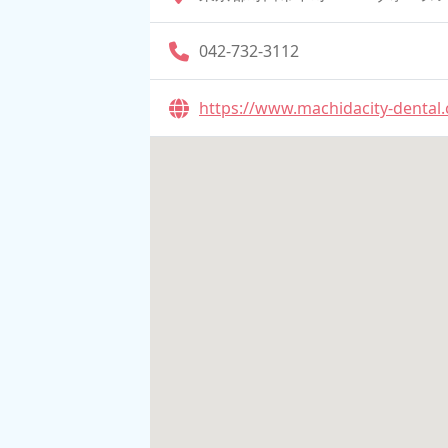
042-732-3112
https://www.machidacity-dental